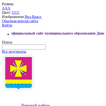
Размер:
A
A
A
Цвет:
C
C
C
Изображения
Вкл.
Выкл.
Обычная версия сайта
Войти
циальный сайт муниципального образования Динской район
Поиск
Все результаты
Динской
район