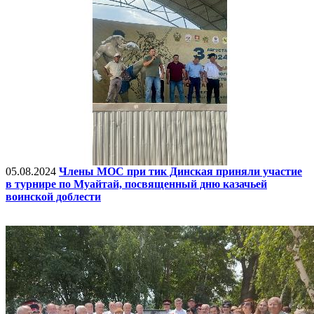
05.08.2024
Члены МОС при тик Динская приняли участие
в турнире по Муайтай, посвященный дню казачьей
воинской доблести