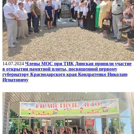
14.07.2024
Члены МОС при ТИК Динская приняли участие
в открытии памятной плиты, посвященной первому
губернатору Краснодарского края Кондратенко Николаю
Игнатовичу