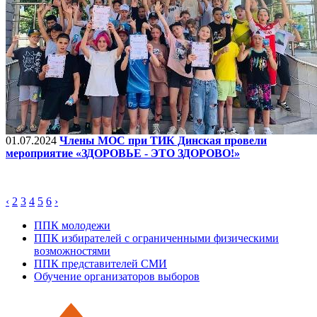
01.07.2024
Члены МОС при ТИК Динская провели
мероприятие «ЗДОРОВЬЕ - ЭТО ЗДОРОВО!»
‹
2
3
4
5
6
›
ППК молодежи
ППК избирателей с ограниченными физическими
возможностями
ППК представителей СМИ
Обучение организаторов выборов