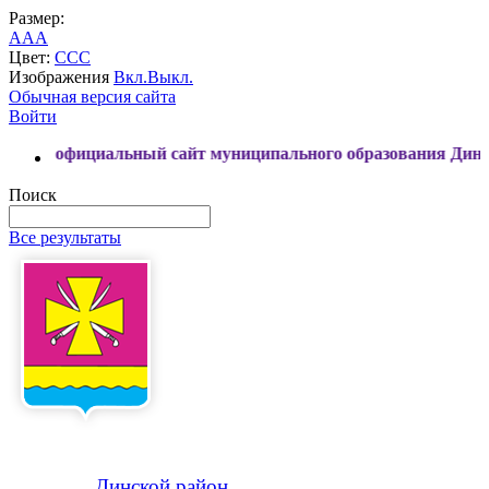
Размер:
A
A
A
Цвет:
C
C
C
Изображения
Вкл.
Выкл.
Обычная версия сайта
Войти
сайт муниципального образования Динской район
Поиск
Все результаты
Динской
район