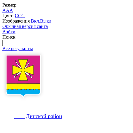
Размер:
A
A
A
Цвет:
C
C
C
Изображения
Вкл.
Выкл.
Обычная версия сайта
Войти
Поиск
Все результаты
Динской
район