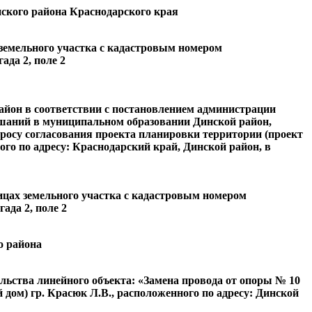
ского района Краснодарского края
земельного участка с кадастровым номером
ада 2, поле 2
айон в соответствии с постановлением администрации
ушаний в муниципальном образовании Динской район,
просу согласования проекта планировки территории (проект
го по адресу: Краснодарский край, Динской район, в
ицах земельного участка с кадастровым номером
ада 2, поле 2
о района
льства линейного объекта: «Замена провода от опоры № 10
дом) гр. Красюк Л.В., расположенного по адресу: Динской