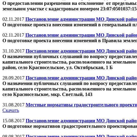
О предоставлении разрешения на отклонение от предельных
земельном участке с кадастровым номером 23:07:0501037:157
02.11.2017
Постановление администрации МО Динской район 
О подготовке проекта внесения изменений в генеральный п
02.11.2017
Постановление администрации МО Динской район 
О подготовке проекта внесения изменений в Правила земле
31.10.2017
Постановление администрации МО Динской район 
О назначении публичных слушаний по вопросу предоставлен
капитального строительства, расположенного на земельном 
район, село Красносельское, ул. Октябрьская, 1 Б
28.09.2017
Постановление администрации МО Динской район 
О назначении публичных слушаний по вопросу предоставлен
капитального строительства, расположенного на земельном 
село Красносельское, мкр. Светлый, 143
31.08.2017
Местные нормативы градостроительного проектир
Скачать
15.08.2017
Постановление администрации МО Динской район 
О подготовке нормативов градостроительного проектирован
08.08.2017
Постановление администрации МО Динской район 