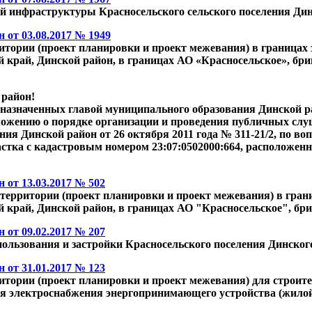
й инфраструктуры Красносельского сельского поселения Дин
от 03.08.2017 № 1949
тории (проект планировки и проект межевания) в границах 
й край, Динской район, в границах АО «Красносельское», бриг
 район!
назначенных главой муниципального образования Динской р
ложению о порядке организации и проведения публичных сл
я Динской район от 26 октября 2011 года № 311-21/2, по во
стка с кадастровым номером 23:07:0502000:664, расположенно
от 13.03.2017 № 502
территории (проект планировки и проект межевания) в гран
й край, Динской район, в границах АО "Красносельское", бриг
от 09.02.2017 № 207
пользования и застройки Красносельского поселения Динског
от 31.01.2017 № 123
тории (проект планировки и проект межевания) для строите
ля электроснабжения энергопринимающего устройства (жилой 