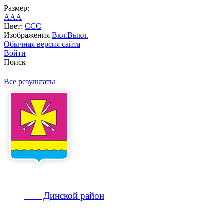
Размер:
A
A
A
Цвет:
C
C
C
Изображения
Вкл.
Выкл.
Обычная версия сайта
Войти
Поиск
Все результаты
Динской
район