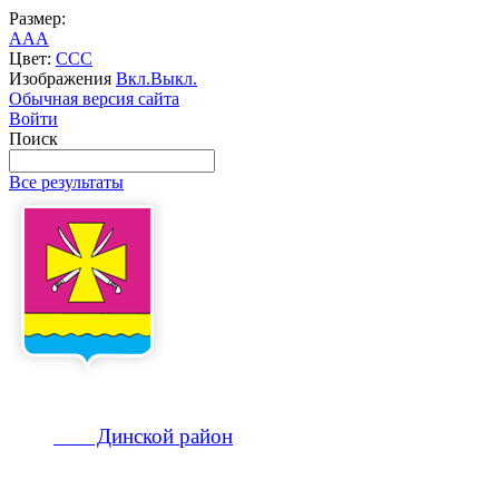
Размер:
A
A
A
Цвет:
C
C
C
Изображения
Вкл.
Выкл.
Обычная версия сайта
Войти
Поиск
Все результаты
Динской
район