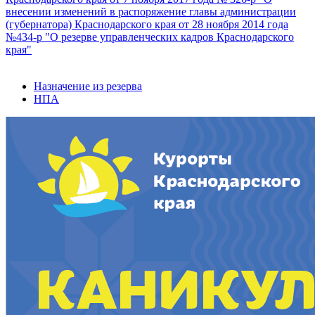
внесении изменений в распоряжение главы администрации
(губернатора) Краснодарского края от 28 ноября 2014 года
№434-р "О резерве управленческих кадров Краснодарского
края"
Назначение из резерва
НПА