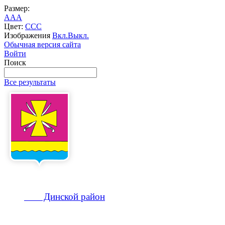
Размер:
A
A
A
Цвет:
C
C
C
Изображения
Вкл.
Выкл.
Обычная версия сайта
Войти
Поиск
Все результаты
Динской
район