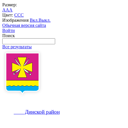
Размер:
A
A
A
Цвет:
C
C
C
Изображения
Вкл.
Выкл.
Обычная версия сайта
Войти
Поиск
Все результаты
Динской
район