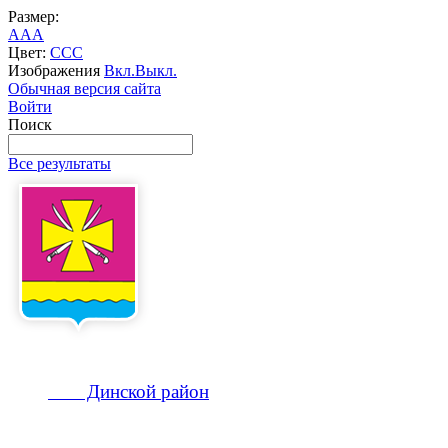
Размер:
A
A
A
Цвет:
C
C
C
Изображения
Вкл.
Выкл.
Обычная версия сайта
Войти
Поиск
Все результаты
Динской
район