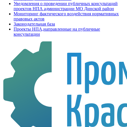
Уведомления о проведении публичных консультаций
проектов НПА администрации МО Динской район
Мониторинг фактического воздействия нормативных
правовых актов
Законодательная база
Проекты НПА,направленные на публичные
консультации