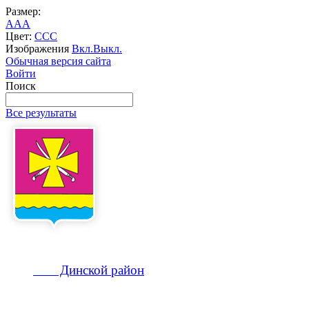
Размер:
A
A
A
Цвет:
C
C
C
Изображения
Вкл.
Выкл.
Обычная версия сайта
Войти
Поиск
Все результаты
Динской
район