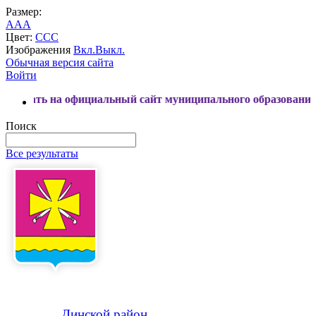
Размер:
A
A
A
Цвет:
C
C
C
Изображения
Вкл.
Выкл.
Обычная версия сайта
Войти
а официальный сайт муниципального образования Динской 
Поиск
Все результаты
Динской
район