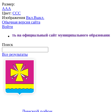
Размер:
A
A
A
Цвет:
C
C
C
Изображения
Вкл.
Выкл.
Обычная версия сайта
Войти
 официальный сайт муниципального образования Динской р
Поиск
Все результаты
Динской
район