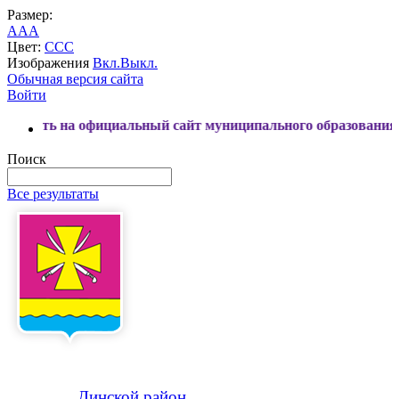
Размер:
A
A
A
Цвет:
C
C
C
Изображения
Вкл.
Выкл.
Обычная версия сайта
Войти
 на официальный сайт муниципального образования Динской
Поиск
Все результаты
Динской
район