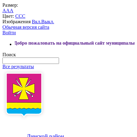
Размер:
A
A
A
Цвет:
C
C
C
Изображения
Вкл.
Выкл.
Обычная версия сайта
Войти
ро пожаловать на официальный сайт муниципального образо
Поиск
Все результаты
Динской
район