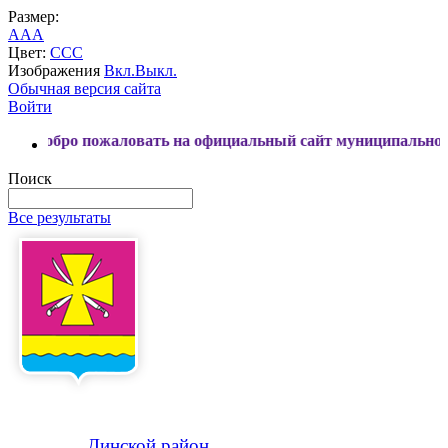
Размер:
A
A
A
Цвет:
C
C
C
Изображения
Вкл.
Выкл.
Обычная версия сайта
Войти
пожаловать на официальный сайт муниципального образова
Поиск
Все результаты
Динской
район