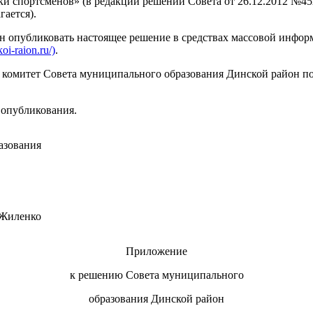
спортсменов» (в редакции решений Совета от 26.12.2012 №452-38
ается).
 опубликовать настоящее решение в средствах массовой инфор
oi-raion.ru/)
.
а комитет Совета муниципального образования Динской район п
 опубликования.
азования
 Жиленко
Приложение
к решению Совета муниципального
образования Динской район