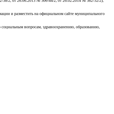
/2, от 26.06.2013 № 506-44/2, от 26.02.2014 № 582-52/2),
мации и разместить на официальном сайте муниципального
о социальным вопросам, здравоохранению, образованию,