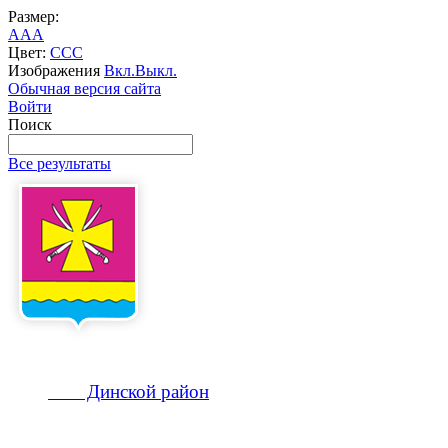
Размер:
A
A
A
Цвет:
C
C
C
Изображения
Вкл.
Выкл.
Обычная версия сайта
Войти
Поиск
Все результаты
Динской
район