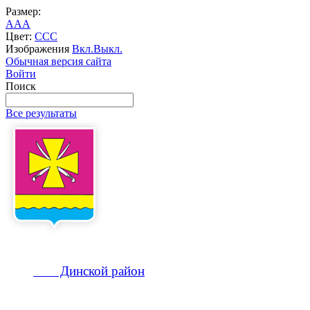
Размер:
A
A
A
Цвет:
C
C
C
Изображения
Вкл.
Выкл.
Обычная версия сайта
Войти
Поиск
Все результаты
Динской
район