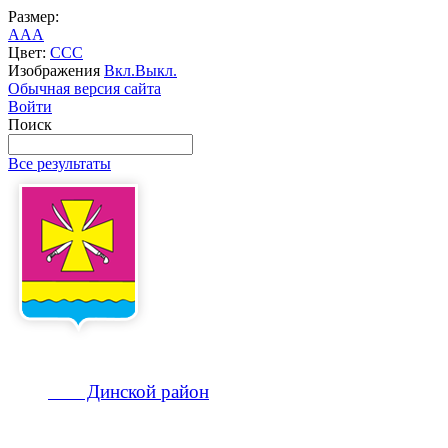
Размер:
A
A
A
Цвет:
C
C
C
Изображения
Вкл.
Выкл.
Обычная версия сайта
Войти
Поиск
Все результаты
Динской
район