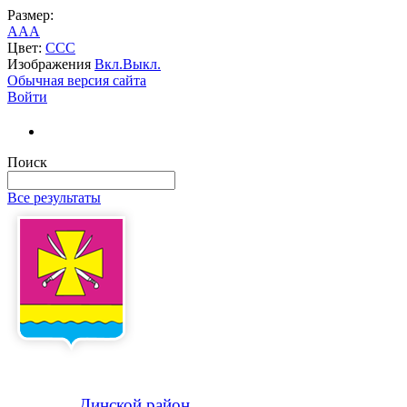
Размер:
A
A
A
Цвет:
C
C
C
Изображения
Вкл.
Выкл.
Обычная версия сайта
Войти
Поиск
Все результаты
Динской
район