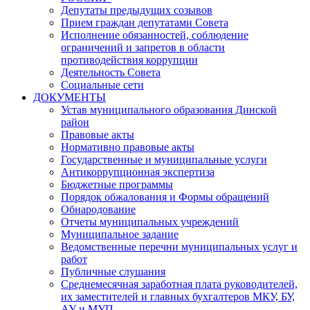
Депутаты предыдущих созывов
Прием граждан депутатами Совета
Исполнение обязанностей, соблюдение
ограничений и запретов в области
противодействия коррупции
Деятельность Совета
Социальные сети
ДОКУМЕНТЫ
Устав муниципального образования Динской
район
Правовые акты
Нормативно правовые акты
Государственные и муниципальные услуги
Антикоррупционная экспертиза
Бюджетные программы
Порядок обжалования и Формы обращений
Обнародование
Отчеты муниципальных учреждений
Муниципальное задание
Ведомственные перечни муниципальных услуг и
работ
Публичные слушания
Среднемесячная заработная плата руководителей,
их заместителей и главных бухгалтеров МКУ, БУ,
АУ и МУП