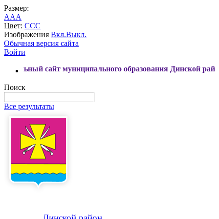
Размер:
A
A
A
Цвет:
C
C
C
Изображения
Вкл.
Выкл.
Обычная версия сайта
Войти
муниципального образования Динской район
Поиск
Все результаты
Динской
район