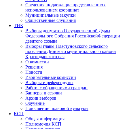
Сведения, подлежащие представлению с
использованием координат
Муниципальные закупки
Общественные слушания
ТИК
Выборы депутатов Государственной Думы
Федерального Собрания РоссийскойФедерации
девятого созыва
Выборы главы Пластуновского сельского
поселения Динского муниципального района
Краснодарского рая
О комиссии
Решения
Новости
Избирательные комиссии
Выборы и референдумы
Работа с обращениями граждан
Баннеры и ссылки
Архив выборов
Обучение
Повышение правовой культуры
КСП
Общая информация
Полномочия КСП