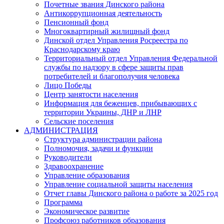
Почетные звания Динского района
Антикоррупционная деятельность
Пенсионный фонд
Многоквартирный жилищный фонд
Динской отдел Управления Росреестра по
Краснодарскому краю
Территориальный отдел Управления Федеральной
службы по надзору в сфере защиты прав
потребителей и благополучия человека
Лицо Победы
Центр занятости населения
Информация для беженцев, прибывающих с
территории Украины, ДНР и ЛНР
Сельские поселения
АДМИНИСТРАЦИЯ
Структура администрации района
Полномочия, задачи и функции
Руководители
Здравоохранение
Управление образования
Управление социальной защиты населения
Отчет главы Динского района о работе за 2025 год
Программа
Экономическое развитие
Профсоюз работников образования