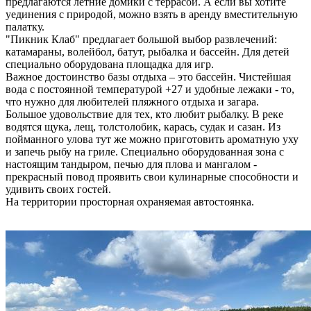
предлагаются летние домики с террасой. А если вы хотите
уединения с природой, можно взять в аренду вместительную
палатку.
"Пикник Клаб" предлагает большой выбор развлечений:
катамараны, волейбол, батут, рыбалка и бассейн. Для детей
специально оборудована площадка для игр.
Важное достоинство базы отдыха – это бассейн. Чистейшая
вода с постоянной температурой +27 и удобные лежаки - то,
что нужно для любителей пляжного отдыха и загара.
Большое удовольствие для тех, кто любит рыбалку. В реке
водятся щука, лещ, толстолобик, карась, судак и сазан. Из
пойманного улова тут же можно приготовить ароматную уху
и запечь рыбу на гриле. Специально оборудованная зона с
настоящим тандыром, печью для плова и мангалом -
прекрасный повод проявить свои кулинарные способности и
удивить своих гостей.
На территории просторная охраняемая автостоянка.