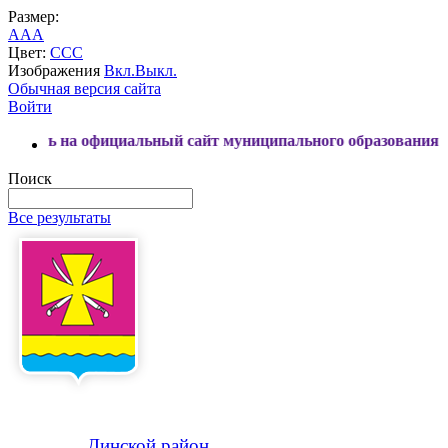
Размер:
A
A
A
Цвет:
C
C
C
Изображения
Вкл.
Выкл.
Обычная версия сайта
Войти
официальный сайт муниципального образования Динской рай
Поиск
Все результаты
Динской
район