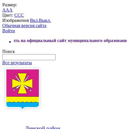
Размер:
A
A
A
Цвет:
C
C
C
Изображения
Вкл.
Выкл.
Обычная версия сайта
Войти
на официальный сайт муниципального образования Динской
Поиск
Все результаты
Динской
район