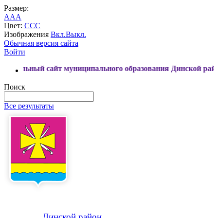
Размер:
A
A
A
Цвет:
C
C
C
Изображения
Вкл.
Выкл.
Обычная версия сайта
Войти
сайт муниципального образования Динской район
Поиск
Все результаты
Динской
район