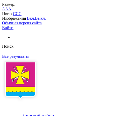
Размер:
A
A
A
Цвет:
C
C
C
Изображения
Вкл.
Выкл.
Обычная версия сайта
Войти
Поиск
Все результаты
Динской
район