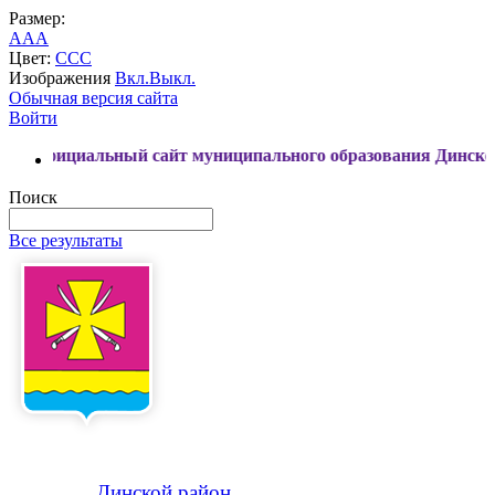
Размер:
A
A
A
Цвет:
C
C
C
Изображения
Вкл.
Выкл.
Обычная версия сайта
Войти
циальный сайт муниципального образования Динской район
Поиск
Все результаты
Динской
район