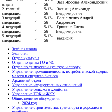
3
Заев Ярослав Александрович
отдела
56
2. главный
5-13-
Зазиянц Александр
3
специалист
56
Владимирович
3.ведущий
5-13-
Васильченко Андрей
3
специалист
56
Андреевич
4. ведущий
5-13-
Гришина Елена
3
специалист
56
Владимировна
5. ведущий
5-13-
3
вакансия
специалист
56
Зелёная школа
Экология
Отдел культуры
Отдел по делам ГО и ЧС
Отдел по физической культуре и спорту
Управление промышленности, потребительской сферы,
малого и среднего бизнеса
Архивный отдел
Управление имущественных отношений
Управление сельского хозяйства
Управление ТЭК и ЖКХ
Общественные обсуждения
2024 год
Управление строительства, транспорта и дорожного
хозяйства