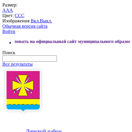
Размер:
A
A
A
Цвет:
C
C
C
Изображения
Вкл.
Выкл.
Обычная версия сайта
Войти
ь на официальный сайт муниципального образования Динск
Поиск
Все результаты
Динской
район