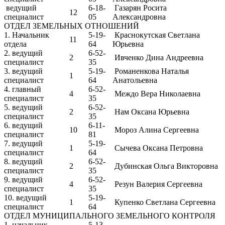
ведущий
6-18-
Газарян Росита
12
специалист
05
Александровна
ОТДЕЛ ЗЕМЕЛЬНЫХ ОТНОШЕНИЙ
1. Начальник
5-19-
Краснокутская Светлана
11
отдела
64
Юрьевна
2. ведущий
6-52-
2
Ивченко Дина Андреевна
специалист
35
3. ведущий
5-19-
Романенкова Наталья
1
специалист
64
Анатольевна
4. главный
6-52-
4
Междо Вера Николаевна
специалист
35
5. ведущий
6-52-
2
Нам Оксана Юрьевна
специалист
35
6. ведущий
6-11-
10
Мороз Алина Сергеевна
специалист
81
7. ведущий
5-19-
1
Сычева Оксана Петровна
специалист
64
8. ведущий
6-52-
2
Дубинская Ольга Викторовна
специалист
35
9. ведущий
6-52-
4
Резун Валерия Сергеевна
специалист
35
10. ведущий
5-19-
1
Купенко Светлана Сергеевна
специалист
64
ОТДЕЛ МУНИЦИПАЛЬНОГО ЗЕМЕЛЬНОГО КОНТРОЛЯ
1. начальник
5-13-