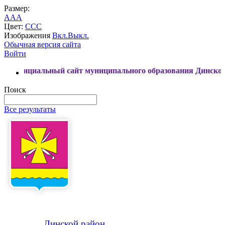
Размер:
A
A
A
Цвет:
C
C
C
Изображения
Вкл.
Выкл.
Обычная версия сайта
Войти
льный сайт муниципального образования Динской район
Поиск
Все результаты
Динской
район