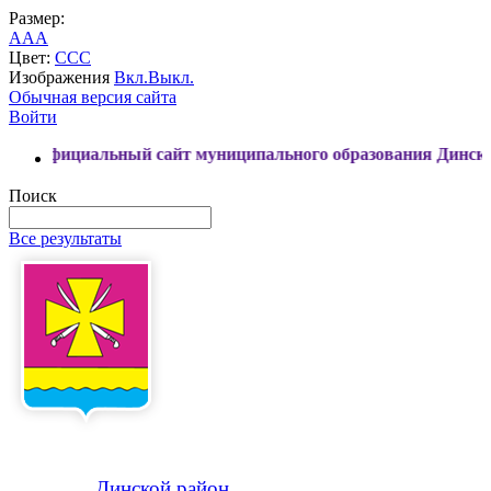
Размер:
A
A
A
Цвет:
C
C
C
Изображения
Вкл.
Выкл.
Обычная версия сайта
Войти
иальный сайт муниципального образования Динской район
Поиск
Все результаты
Динской
район