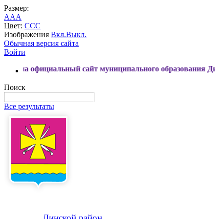
Размер:
A
A
A
Цвет:
C
C
C
Изображения
Вкл.
Выкл.
Обычная версия сайта
Войти
фициальный сайт муниципального образования Динской райо
Поиск
Все результаты
Динской
район