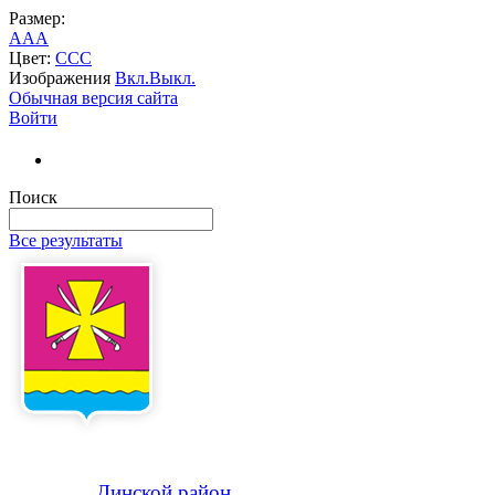
Размер:
A
A
A
Цвет:
C
C
C
Изображения
Вкл.
Выкл.
Обычная версия сайта
Войти
Поиск
Все результаты
Динской
район