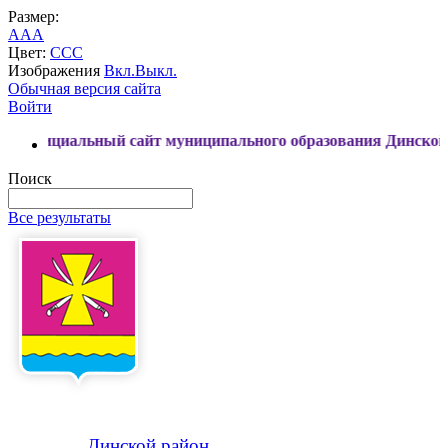
Размер:
A
A
A
Цвет:
C
C
C
Изображения
Вкл.
Выкл.
Обычная версия сайта
Войти
ьный сайт муниципального образования Динской район
Поиск
Все результаты
Динской
район