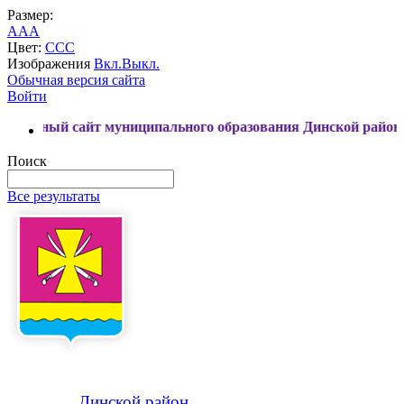
Размер:
A
A
A
Цвет:
C
C
C
Изображения
Вкл.
Выкл.
Обычная версия сайта
Войти
сайт муниципального образования Динской район
Поиск
Все результаты
Динской
район