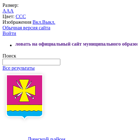
Размер:
A
A
A
Цвет:
C
C
C
Изображения
Вкл.
Выкл.
Обычная версия сайта
Войти
ь на официальный сайт муниципального образования Динск
Поиск
Все результаты
Динской
район