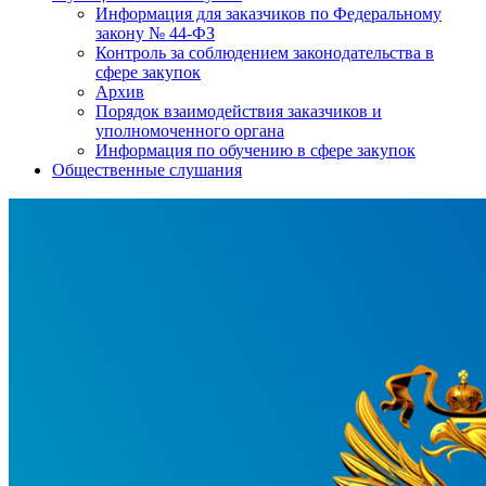
Информация для заказчиков по Федеральному
закону № 44-ФЗ
Контроль за соблюдением законодательства в
сфере закупок
Архив
Порядок взаимодействия заказчиков и
уполномоченного органа
Информация по обучению в сфере закупок
Общественные слушания