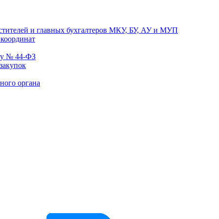
естителей и главных бухгалтеров МКУ, БУ, АУ и МУП
 координат
ну № 44-ФЗ
 закупок
ного органа