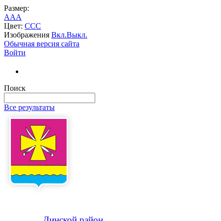
Размер:
A
A
A
Цвет:
C
C
C
Изображения
Вкл.
Выкл.
Обычная версия сайта
Войти
Поиск
Все результаты
Динской
район