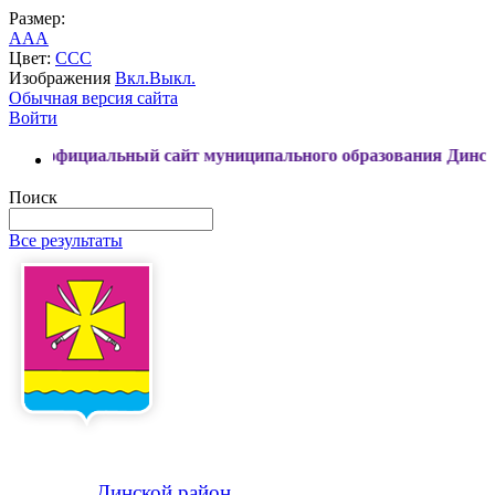
Размер:
A
A
A
Цвет:
C
C
C
Изображения
Вкл.
Выкл.
Обычная версия сайта
Войти
иальный сайт муниципального образования Динской район
Поиск
Все результаты
Динской
район