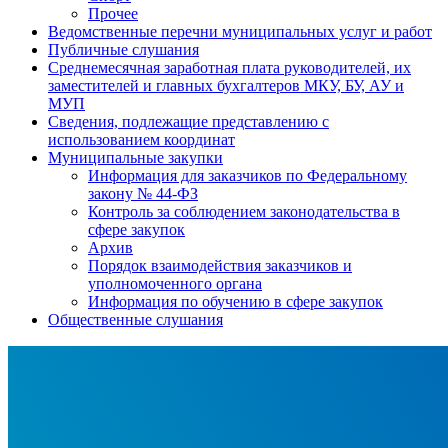
Прочее
Ведомственные перечни муниципальных услуг и работ
Публичные слушания
Среднемесячная заработная плата руководителей, их
заместителей и главных бухгалтеров МКУ, БУ, АУ и
МУП
Сведения, подлежащие представлению с
использованием координат
Муниципальные закупки
Информация для заказчиков по Федеральному
закону № 44-ФЗ
Контроль за соблюдением законодательства в
сфере закупок
Архив
Порядок взаимодействия заказчиков и
уполномоченного органа
Информация по обучению в сфере закупок
Общественные слушания