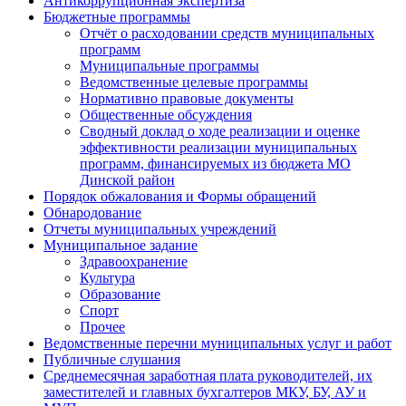
Антикоррупционная экспертиза
Бюджетные программы
Отчёт о расходовании средств муниципальных
программ
Муниципальные программы
Ведомственные целевые программы
Нормативно правовые документы
Общественные обсуждения
Сводный доклад о ходе реализации и оценке
эффективности реализации муниципальных
программ, финансируемых из бюджета МО
Динской район
Порядок обжалования и Формы обращений
Обнародование
Отчеты муниципальных учреждений
Муниципальное задание
Здравоохранение
Культура
Образование
Спорт
Прочее
Ведомственные перечни муниципальных услуг и работ
Публичные слушания
Среднемесячная заработная плата руководителей, их
заместителей и главных бухгалтеров МКУ, БУ, АУ и