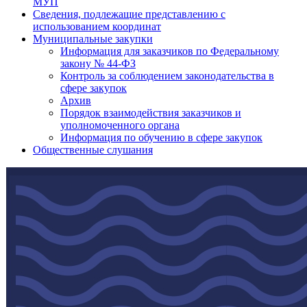
МУП
Сведения, подлежащие представлению с
использованием координат
Муниципальные закупки
Информация для заказчиков по Федеральному
закону № 44-ФЗ
Контроль за соблюдением законодательства в
сфере закупок
Архив
Порядок взаимодействия заказчиков и
уполномоченного органа
Информация по обучению в сфере закупок
Общественные слушания