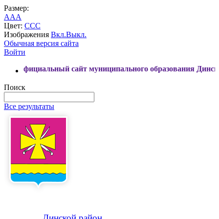
Размер:
A
A
A
Цвет:
C
C
C
Изображения
Вкл.
Выкл.
Обычная версия сайта
Войти
льный сайт муниципального образования Динской район
Поиск
Все результаты
Динской
район