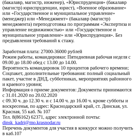
(бакалавр, магистр, инженер), «Юриспруденция» (бакалавр
(магистр) юриспруденции, юрист), «Военное образование»
или «Государственное и муниципальное управление»
(менеджер) или «Менеджмент» (бакалавр (магистр)
менеджмента) переподготовка по программам «Экспертиза и
управление недвижимостью» или «Государственное и
муниципальное управление» или «Юриспруденция». Без
предъявления требований к стажу.
Заработная плата: 27000-36000 рублей
Режим работы, командировки: Пятидневная рабочая неделя с
09.00 до 18.00 обед с 13.00 до 14.00.
Вероятность командировок 10 процентов рабочего времени;
Соцпакет, дополнительные требования: полный социальный
пакет, участие в ДНД, субботниках, мероприятиях районного
и краевого уровня;
Информация о приеме документов: Документы принимаются
с 31.01.2020 по 20.02.2020
с 09.30 ч. до 12.30 ч. и с 14.00 ч. до 16.00 ч. кроме субботы и
воскресенья, по адрес: Краснодарский край, ст. Динская, ул.
Красная, 55 каб. № 107
Тел. 8(86162) 62371, адрес электронной почты:
dinsk_kadri@mo.krasnodar.ru
Перечень документов для участия в конкурсе можно получить
в каб.107