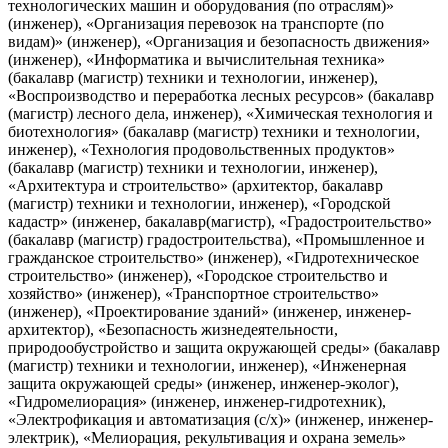
технологических машин и оборудования (по отраслям)»
(инженер), «Организация перевозок на транспорте (по
видам)» (инженер), «Организация и безопасность движения»
(инженер), «Информатика и вычислительная техника»
(бакалавр (магистр) техники и технологии, инженер),
«Воспроизводство и переработка лесных ресурсов» (бакалавр
(магистр) лесного дела, инженер), «Химическая технология и
биотехнология» (бакалавр (магистр) техники и технологии,
инженер), «Технология продовольственных продуктов»
(бакалавр (магистр) техники и технологии, инженер),
«Архитектура и строительство» (архитектор, бакалавр
(магистр) техники и технологии, инженер), «Городской
кадастр» (инженер, бакалавр(магистр), «Градостроительство»
(бакалавр (магистр) градостроительства), «Промышленное и
гражданское строительство» (инженер), «Гидротехническое
строительство» (инженер), «Городское строительство и
хозяйство» (инженер), «Транспортное строительство»
(инженер), «Проектирование зданий» (инженер, инженер-
архитектор), «Безопасность жизнедеятельности,
природообустройство и защита окружающей среды» (бакалавр
(магистр) техники и технологии, инженер), «Инженерная
защита окружающей среды» (инженер, инженер-эколог),
«Гидромелиорация» (инженер, инженер-гидротехник),
«Электрофикация и автоматизация (с/х)» (инженер, инженер-
электрик), «Мелиорация, рекультивация и охрана земель»