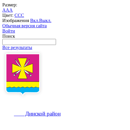
Размер:
A
A
A
Цвет:
C
C
C
Изображения
Вкл.
Выкл.
Обычная версия сайта
Войти
Поиск
Все результаты
Динской
район