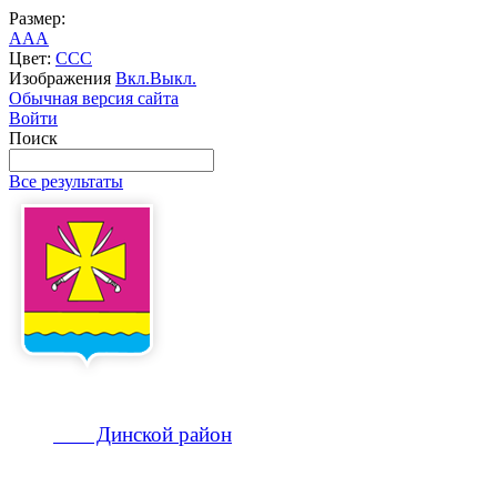
Размер:
A
A
A
Цвет:
C
C
C
Изображения
Вкл.
Выкл.
Обычная версия сайта
Войти
Поиск
Все результаты
Динской
район