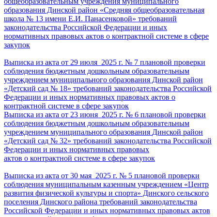
общеобразовательным учреждения муниципального
образования Динской район «Средняя общеобразовательная
школа № 13 имени Е.И. Панасенковой» требований
законодательства Российской Федерации и иных
нормативных правовых актов о контрактной системе в сфере
закупок
Выписка из акта от 29 июля 2025 г. № 7 плановой проверки
соблюдения бюджетным дошкольным образовательным
учреждением муниципального образования Динской район
«Детский сад № 18» требований законодательства Российской
Федерации и иных нормативных правовых актов о
контрактной системе в сфере закупок
Выписка из акта от 23 июня 2025 г. № 6
плановой проверки
соблюдения бюджетным дошкольным
образовательным
учреждением муниципального образования
Динской район
«Детский сад № 32» требований законодательства
Российской
Федерации и иных нормативных правовых
актов о
контрактной системе в сфере закупок
Выписка из акта от 30 мая 2025 г. № 5 плановой проверки
соблюдения муниципальным казенным учреждением «Центр
развития физической культуры и спорта» Динского сельского
поселения Динского района требований законодательства
Российской Федерации и иных нормативных правовых актов