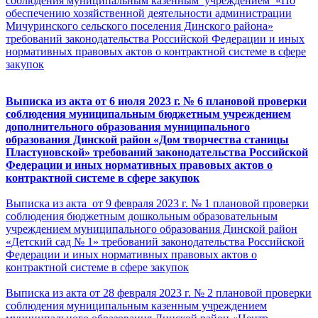
соблюдения муниципальным казенным учреждением «По
обеспечению хозяйственной деятельности администрации
Мичуринского сельского поселения Динского района»
требований законодательства Российской Федерации и иных
нормативных правовых актов о контрактной системе в сфере
закупок
Выписка из акта от 6 июля 2023 г. № 6
плановой проверки
соблюдения муниципальным бюджетным учреждением
дополнительного образования муниципального
образования Динской район «Дом творчества станицы
Пластуновской» требований
законодательства Российской
Федерации и иных
нормативных правовых актов о
контрактной системе
в сфере закупок
Выписка из акта от 9 февраля 2023 г. № 1
плановой проверки
соблюдения бюджетным дошкольным образовательным
учреждением муниципального образования Динской район
«Детский сад № 1» требований законодательства Российской
Федерации и иных нормативных правовых актов о
контрактной системе в сфере закупок
Выписка из акта от 28 февраля 2023 г. № 2 плановой проверки
соблюдения муниципальным казенным учреждением