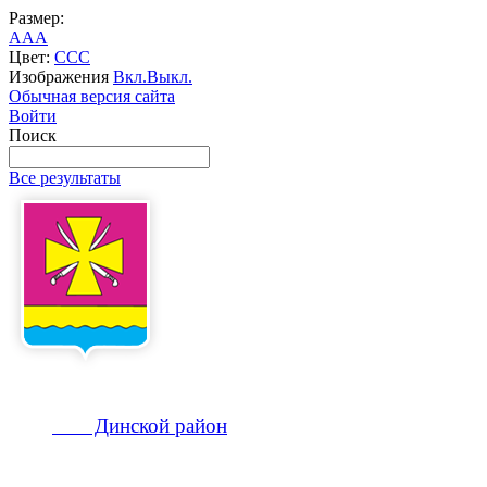
Размер:
A
A
A
Цвет:
C
C
C
Изображения
Вкл.
Выкл.
Обычная версия сайта
Войти
Поиск
Все результаты
Динской
район