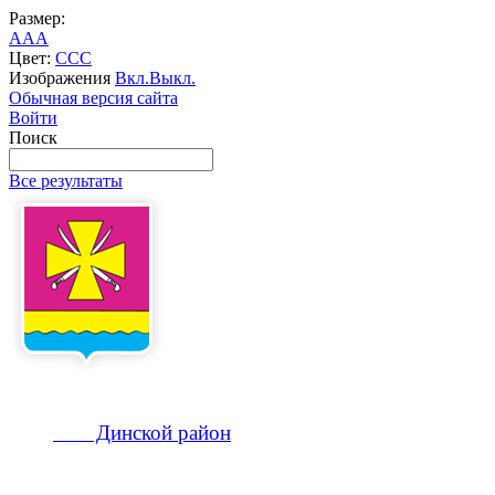
Размер:
A
A
A
Цвет:
C
C
C
Изображения
Вкл.
Выкл.
Обычная версия сайта
Войти
Поиск
Все результаты
Динской
район