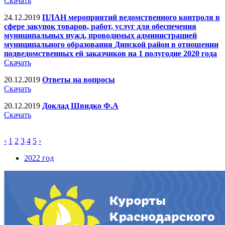
Скачать
24.12.2019
ПЛАН мероприятий ведомственного контроля в
сфере закупок товаров, работ, услуг для обеспечения
муниципальных нужд, проводимых администрацией
муниципального образования Динской район в отношении
подведомственных ей заказчиков на 1 полугодие 2020 года
Скачать
20.12.2019
Ответы на вопросы
Скачать
20.12.2019
Доклад Швидко Ф.А
Скачать
‹
1
2
3
4
5
›
2022 год