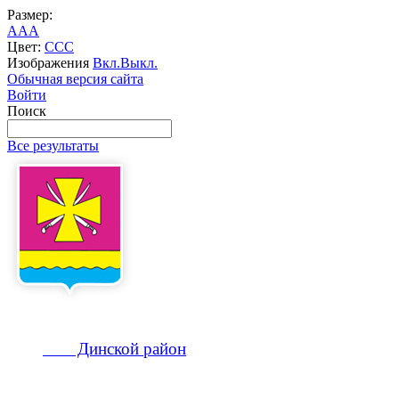
Размер:
A
A
A
Цвет:
C
C
C
Изображения
Вкл.
Выкл.
Обычная версия сайта
Войти
Поиск
Все результаты
Динской
район