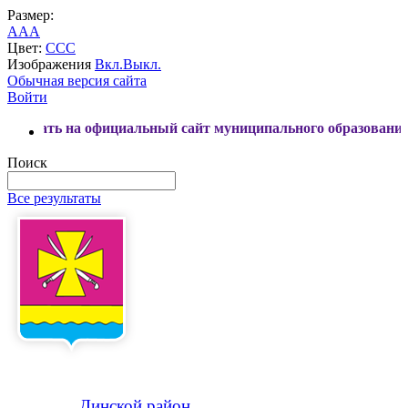
Размер:
A
A
A
Цвет:
C
C
C
Изображения
Вкл.
Выкл.
Обычная версия сайта
Войти
а официальный сайт муниципального образования Динской 
Поиск
Все результаты
Динской
район