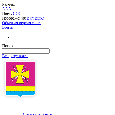
Размер:
A
A
A
Цвет:
C
C
C
Изображения
Вкл.
Выкл.
Обычная версия сайта
Войти
Поиск
Все результаты
Динской
район