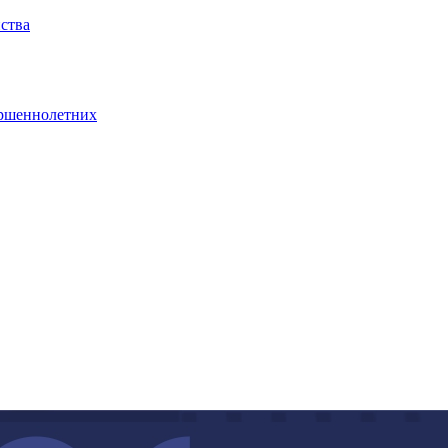
йства
ершеннолетних