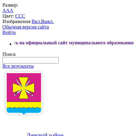
Размер:
A
A
A
Цвет:
C
C
C
Изображения
Вкл.
Выкл.
Обычная версия сайта
Войти
официальный сайт муниципального образования Динской ра
Поиск
Все результаты
Динской
район