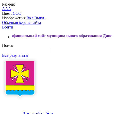
Размер:
A
A
A
Цвет:
C
C
C
Изображения
Вкл.
Выкл.
Обычная версия сайта
Войти
иальный сайт муниципального образования Динской район
Поиск
Все результаты
Динской
район