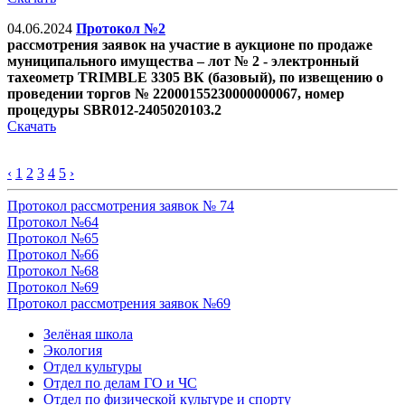
04.06.2024
Протокол №2
рассмотрения заявок на участие в аукционе по продаже
муниципального имущества – лот № 2 - электронный
тахеометр TRIMBLE 3305 ВК (базовый), по извещению о
проведении торгов № 22000155230000000067, номер
процедуры SBR012-2405020103.2
Скачать
‹
1
2
3
4
5
›
Протокол рассмотрения заявок № 74
Протокол №64
Протокол №65
Протокол №66
Протокол №68
Протокол №69
Протокол рассмотрения заявок №69
Зелёная школа
Экология
Отдел культуры
Отдел по делам ГО и ЧС
Отдел по физической культуре и спорту