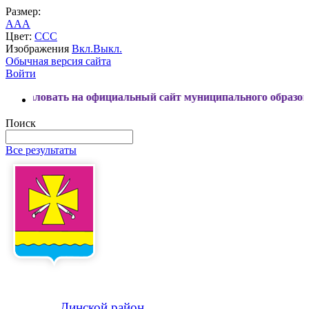
Размер:
A
A
A
Цвет:
C
C
C
Изображения
Вкл.
Выкл.
Обычная версия сайта
Войти
ь на официальный сайт муниципального образования Динск
Поиск
Все результаты
Динской
район