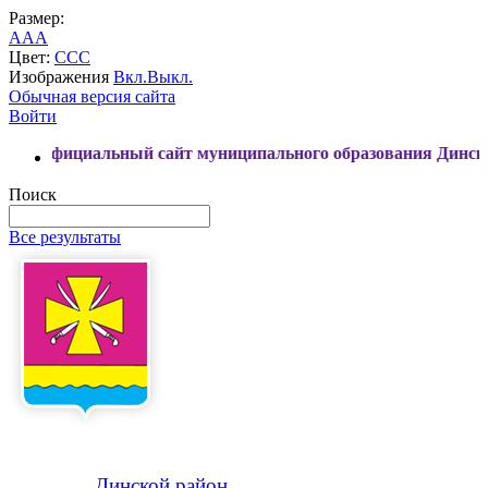
Размер:
A
A
A
Цвет:
C
C
C
Изображения
Вкл.
Выкл.
Обычная версия сайта
Войти
иальный сайт муниципального образования Динской район
Поиск
Все результаты
Динской
район