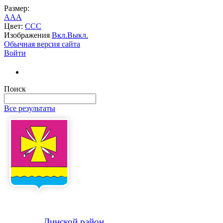
Размер:
A
A
A
Цвет:
C
C
C
Изображения
Вкл.
Выкл.
Обычная версия сайта
Войти
Поиск
Все результаты
Динской
район