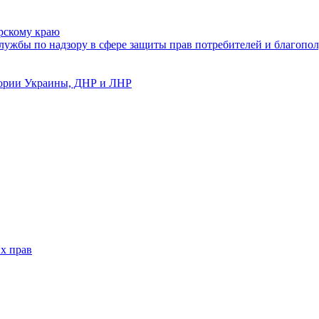
рскому краю
ужбы по надзору в сфере защиты прав потребителей и благопол
тории Украины, ДНР и ЛНР
х прав