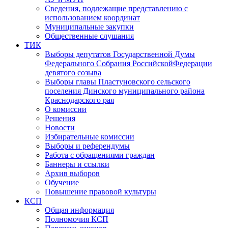
Сведения, подлежащие представлению с
использованием координат
Муниципальные закупки
Общественные слушания
ТИК
Выборы депутатов Государственной Думы
Федерального Собрания РоссийскойФедерации
девятого созыва
Выборы главы Пластуновского сельского
поселения Динского муниципального района
Краснодарского рая
О комиссии
Решения
Новости
Избирательные комиссии
Выборы и референдумы
Работа с обращениями граждан
Баннеры и ссылки
Архив выборов
Обучение
Повышение правовой культуры
КСП
Общая информация
Полномочия КСП