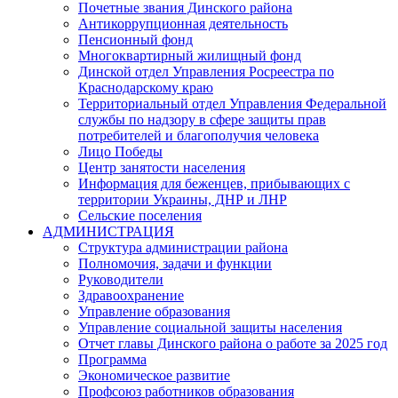
Почетные звания Динского района
Антикоррупционная деятельность
Пенсионный фонд
Многоквартирный жилищный фонд
Динской отдел Управления Росреестра по
Краснодарскому краю
Территориальный отдел Управления Федеральной
службы по надзору в сфере защиты прав
потребителей и благополучия человека
Лицо Победы
Центр занятости населения
Информация для беженцев, прибывающих с
территории Украины, ДНР и ЛНР
Сельские поселения
АДМИНИСТРАЦИЯ
Структура администрации района
Полномочия, задачи и функции
Руководители
Здравоохранение
Управление образования
Управление социальной защиты населения
Отчет главы Динского района о работе за 2025 год
Программа
Экономическое развитие
Профсоюз работников образования