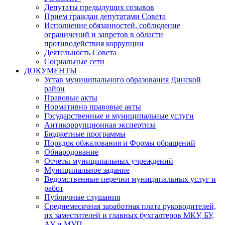
Депутаты предыдущих созывов
Прием граждан депутатами Совета
Исполнение обязанностей, соблюдение
ограничений и запретов в области
противодействия коррупции
Деятельность Совета
Социальные сети
ДОКУМЕНТЫ
Устав муниципального образования Динской
район
Правовые акты
Нормативно правовые акты
Государственные и муниципальные услуги
Антикоррупционная экспертиза
Бюджетные программы
Порядок обжалования и Формы обращений
Обнародование
Отчеты муниципальных учреждений
Муниципальное задание
Ведомственные перечни муниципальных услуг и
работ
Публичные слушания
Среднемесячная заработная плата руководителей,
их заместителей и главных бухгалтеров МКУ, БУ,
АУ и МУП