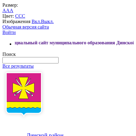
Размер:
A
A
A
Цвет:
C
C
C
Изображения
Вкл.
Выкл.
Обычная версия сайта
Войти
льный сайт муниципального образования Динской район
Поиск
Все результаты
Динской
район