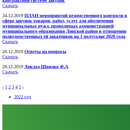
контрактной системе закупок
Скачать
24.12.2019
ПЛАН мероприятий ведомственного контроля в
сфере закупок товаров, работ, услуг для обеспечения
муниципальных нужд, проводимых администрацией
муниципального образования Динской район в отношении
подведомственных ей заказчиков на 1 полугодие 2020 года
Скачать
20.12.2019
Ответы на вопросы
Скачать
20.12.2019
Доклад Швидко Ф.А
Скачать
‹
1
2
3
4
5
›
2022 год