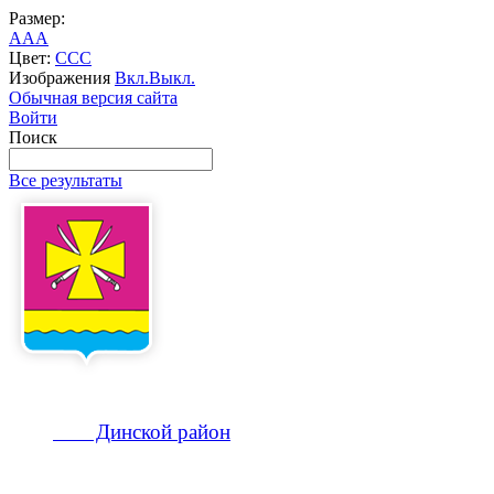
Размер:
A
A
A
Цвет:
C
C
C
Изображения
Вкл.
Выкл.
Обычная версия сайта
Войти
Поиск
Все результаты
Динской
район