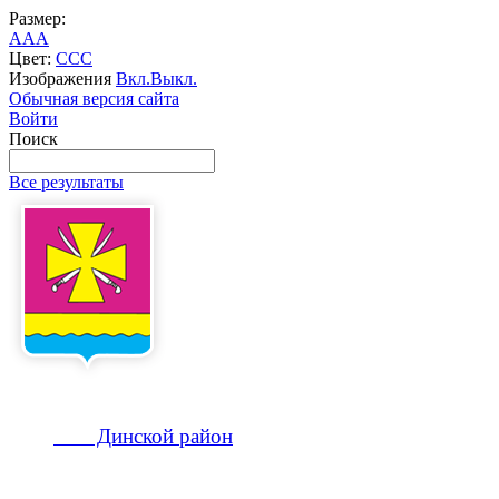
Размер:
A
A
A
Цвет:
C
C
C
Изображения
Вкл.
Выкл.
Обычная версия сайта
Войти
Поиск
Все результаты
Динской
район