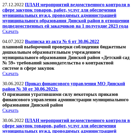
27.12.2022
ПЛАН мероприятий ведомственного контроля в
сфере закупок товаров, работ, услуг для обеспечения
муниципальных нужд, проводимых администрацией
муниципального образования Динской район в отношении
подведомственных ей заказчиков на 1 полугодие 2023 года
Скачать
04.07.2022
Выписка из акта № 6 от 30.06.2022
плановой выборочной проверки соблюдения бюджетным
дошкольным образовательным учреждением
муниципального образования Динской район «Детский сад
№ 59» требований законодательства о контрактной
системе в сфере закупок
Скачать
30.06.2022
Приказ финансового управления МО Динской
район № 30 от 30.06.2022г.
О признании утратившими силу некоторых приказов
финансового управления администрации муниципального
образования Динской район
Скачать
30.06.2022
ПЛАН мероприятий ведомственного контроля в
сфере закупок товаров, работ, услуг для обеспечения
муниципальных нужд, проводимых администрацией